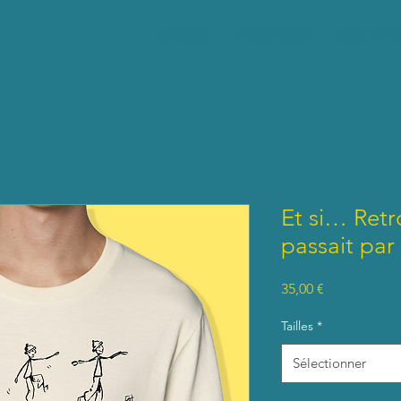
Accueil
E-Boutique
Points d
Et si… Retr
passait par 
Prix
35,00 €
Tailles
*
Sélectionner