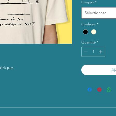
Coupes
*
Sélectionner
Couleurs
*
Quantité
*
érique
Aj