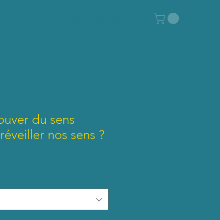
e ventes
À propos
Contact
ouver du sens
réveiller nos sens ?