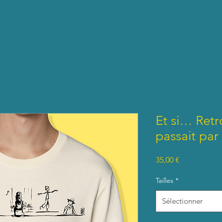
Accueil
E-Boutique
Points d
Et si… Retr
passait par 
Prix
35,00 €
Tailles
*
Sélectionner