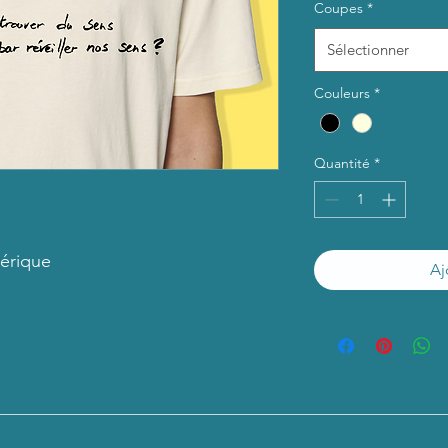
Coupes
*
Sélectionner
Couleurs
*
Quantité
*
érique
Aj