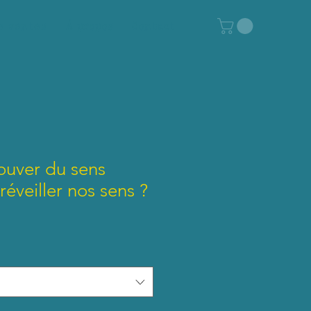
e ventes
À propos
Contact
ouver du sens
réveiller nos sens ?