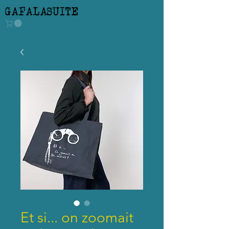
GAFALASUITE
Et si... on zoomait