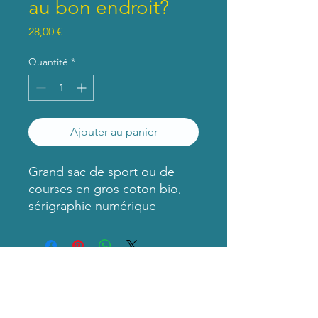
au bon endroit?
Prix
28,00 €
Quantité
*
Ajouter au panier
Grand sac de sport ou de
courses en gros coton bio,
sérigraphie numérique
GAFALASUITE