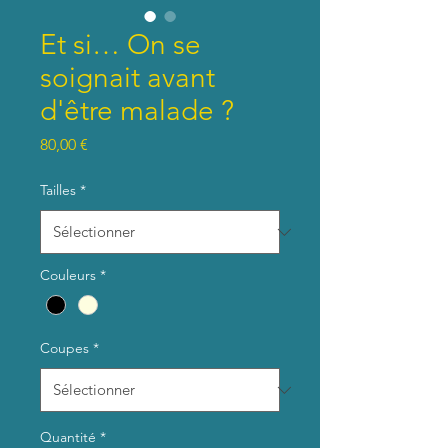
Et si… On se
soignait avant
d'être malade ?
Prix
80,00 €
Tailles
*
Couleurs
*
Coupes
*
Quantité
*