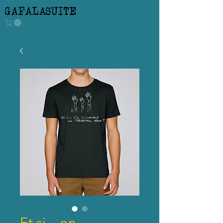
GAFALASUITE
Et si... on