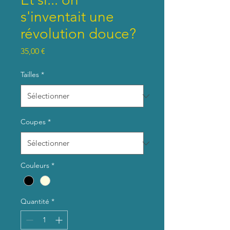
s'inventait une
révolution douce?
Prix
35,00 €
Tailles
*
Coupes
*
Couleurs
*
Quantité
*