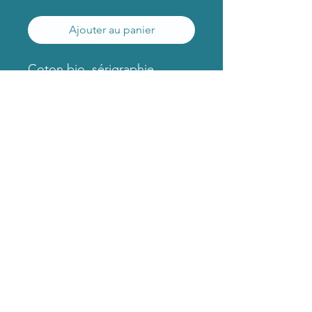
Ajouter au panier
Coton bio, sérigraphie
numérique
GAFALASUITE
gafalasuite@ecomail.fr
Coopérative d'entreprise Let's Co_Up
10 rue du Docteur Leroy, 72000 Le Mans
06 81 35 15 93