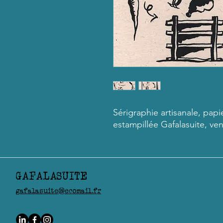
Sérigraphie artisanale, papie
estampillée Gafalasuite, ve
GAFALASUITE
gafalasuite@ecomail.fr