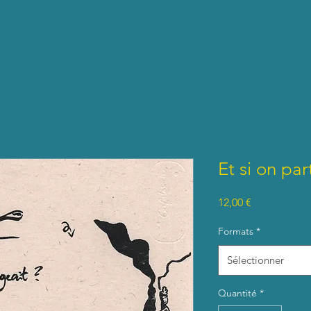
Accueil
E-Boutique
Points d
Et si on par
Prix
12,00 €
Formats
*
Sélectionner
Quantité
*