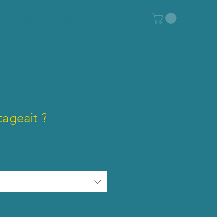
e ventes
À propos
Contact
tageait ?