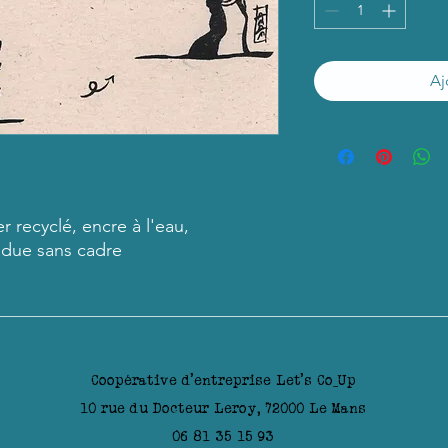
Aj
r recyclé, encre à l'eau,
ndue sans cadre
Coopérative d'entreprise Let's Co_Up
10 rue du Docteur Leroy, 72000 Le Mans
06 81 35 15 93