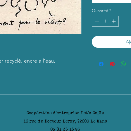
Quantité
*
Aj
r recyclé, encre à l'eau,
Coopérative d'entreprise Let's Co_Up
10 rue du Docteur Leroy, 72000 Le Mans
06 81 35 15 93