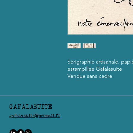
Sérigraphie artisanale, papie
estampillée Gafalasuite
Vendue sans cadre
GAFALASUITE
gafalasuite@ecomail.fr