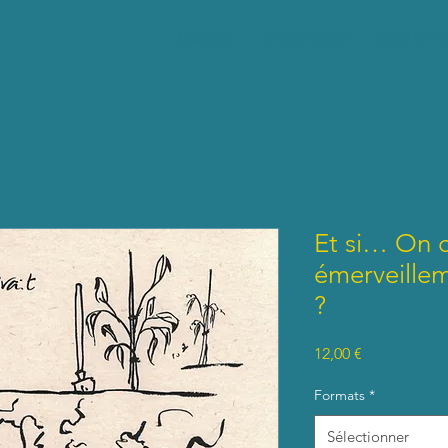
Accueil
E-Boutique
Points d
Et si… On c
émerveillem
?
Prix
12,00 €
Formats
*
Sélectionner