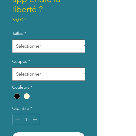
liberté ?
Prix
35,00 €
Tailles
*
Coupes
*
Couleurs
*
Quantité
*