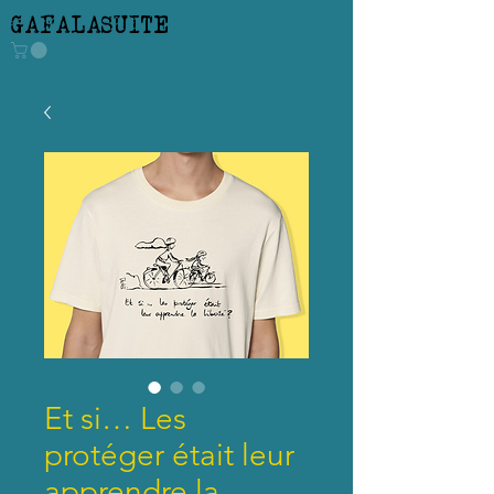
GAFALASUITE
Et si… Les
protéger était leur
apprendre la