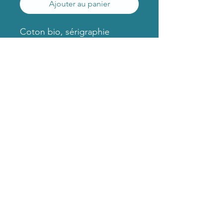
Ajouter au panier
Coton bio, sérigraphie
numérique
GAFALASUITE
gafalasuite@ecomail.fr
Coopérative d'entreprise Let's Co_Up
10 rue du Docteur Leroy, 72000 Le Mans
06 81 35 15 93
© 2023 par
.
GAFALASUITE