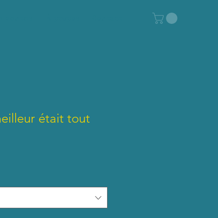
e ventes
À propos
Contact
illeur était tout