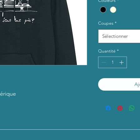
Couleurs
*
Coupes
*
Sélectionner
Quantité
*
Aj
érique