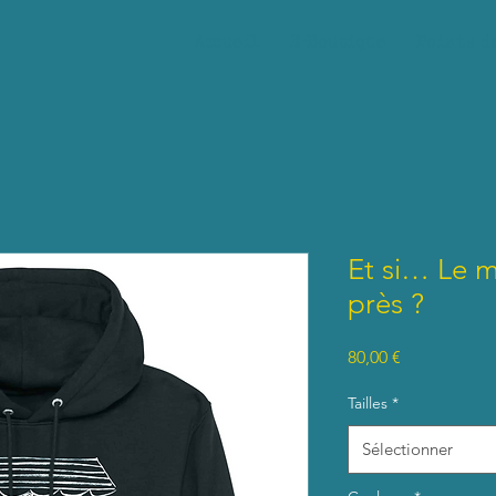
Accueil
E-Boutique
Points d
Et si… Le me
près ?
Prix
80,00 €
Tailles
*
Sélectionner