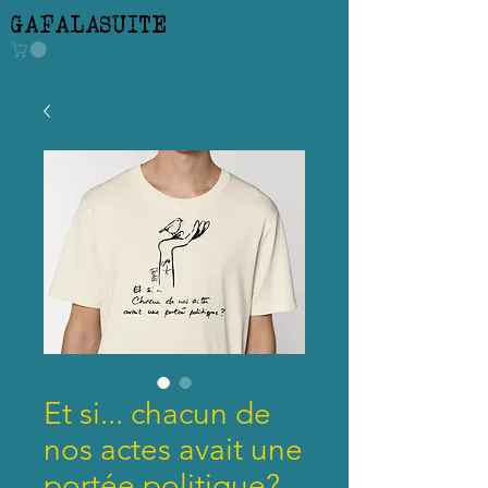
GAFALASUITE
Et si... chacun de
nos actes avait une
portée politique?