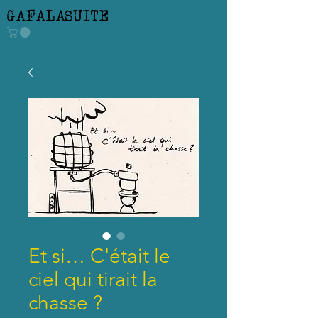
GAFALASUITE
Et si… C'était le
ciel qui tirait la
chasse ?