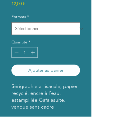
Prix
12,00 €
Formats
*
Quantité
*
Ajouter au panier
Sérigraphie artisanale, papier
recyclé, encre à l'eau,
estampillée Gafalasuite,
vendue sans cadre